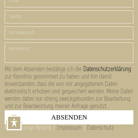
Mit dem Absenden bestätige ich die
Datenschutzerklärung
zur Kenntnis genommen zu haben und bin damit
einverstanden, dass die von mir angegebenen Daten
elektronisch erhoben und gespeichert werden. Meine Daten
werden dabei nur streng zweckgebunden zur Bearbeitung
und zur Beantwortung meiner Anfrage genutzt.
© Hairlounge Bellanti |
Impressum
|
Datenschutz